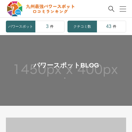

3
43
パワースポット
クチコミ数
件
件
パワースポットBLOG
。